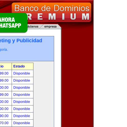
ting y Publicidad
oría.
io
Estado
999.00
Disponible
999.00
Disponible
500.00
Disponible
999.00
Disponible
500.00
Disponible
500.00
Disponible
390.00
Disponible
270.00
Disponible