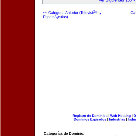
Ver Siguientes 150 >
<< Categoria Anterior (TelevisiÃ³n y
Cat
EspectÃ¡culos)
Registro de Dominios
|
Web Hosting
|
D
Dominios Expirados
|
Industrias
|
Indu
Categorías de Dominio: