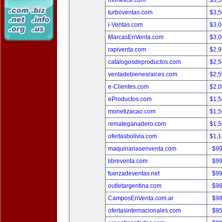
monetice.com
$3,
turboventas.com
$3,
i-Ventas.com
$3,
MarcasEnVenta.com
$3,
rapiventa.com
$2,
catalogosdeproductos.com
$2,
ventadebienesraices.com
$2,
e-Clientes.com
$2,
eProductos.com
$1,
monetizacao.com
$1,
remateganadero.com
$1,
ofertasbolivia.com
$1,
maquinariasenventa.com
$9
libreventa.com
$9
fuerzadeventas.net
$9
outletargentina.com
$9
CamposEnVenta.com.ar
$9
ofertasinternacionales.com
$9