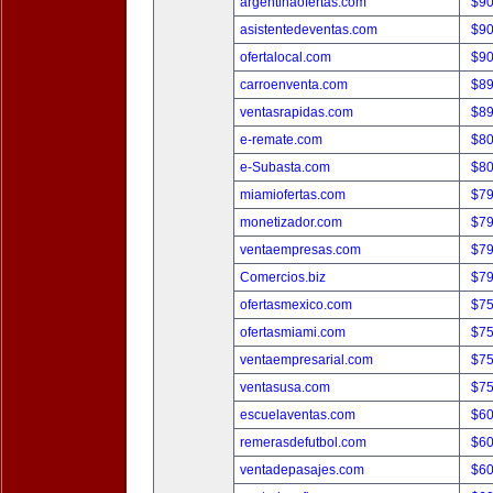
argentinaofertas.com
$9
asistentedeventas.com
$9
ofertalocal.com
$9
carroenventa.com
$8
ventasrapidas.com
$8
e-remate.com
$8
e-Subasta.com
$8
miamiofertas.com
$7
monetizador.com
$7
ventaempresas.com
$7
Comercios.biz
$7
ofertasmexico.com
$7
ofertasmiami.com
$7
ventaempresarial.com
$7
ventasusa.com
$7
escuelaventas.com
$6
remerasdefutbol.com
$6
ventadepasajes.com
$6