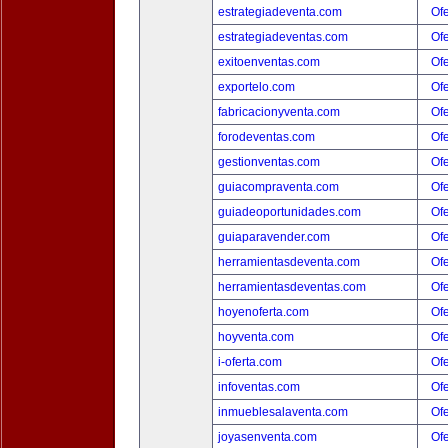
estrategiadeventa.com
Ofe
estrategiadeventas.com
Ofe
exitoenventas.com
Ofe
exportelo.com
Ofe
fabricacionyventa.com
Ofe
forodeventas.com
Ofe
gestionventas.com
Ofe
guiacompraventa.com
Ofe
guiadeoportunidades.com
Ofe
guiaparavender.com
Ofe
herramientasdeventa.com
Ofe
herramientasdeventas.com
Ofe
hoyenoferta.com
Ofe
hoyventa.com
Ofe
i-oferta.com
Ofe
infoventas.com
Ofe
inmueblesalaventa.com
Ofe
joyasenventa.com
Ofe