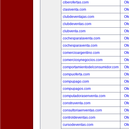
ciberofertas.com
Ofe
clasiventa.com
Ofe
clubdeventajas.com
Ofe
clubdeventas.com
Ofe
clubventa.com
Ofe
cochesparalaventa.com
Ofe
cochesparaventa.com
Ofe
comercioargentino.com
Ofe
comerciosynegocios.com
Ofe
comportamientodelconsumidor.com
Ofe
compuoferta.com
Ofe
compupago.com
Ofe
compupagos.com
Ofe
computadorasenventa.com
Ofe
construventa.com
Ofe
consultoriaenventas.com
Ofe
controldeventas.com
Ofe
cursodeventas.com
Ofe