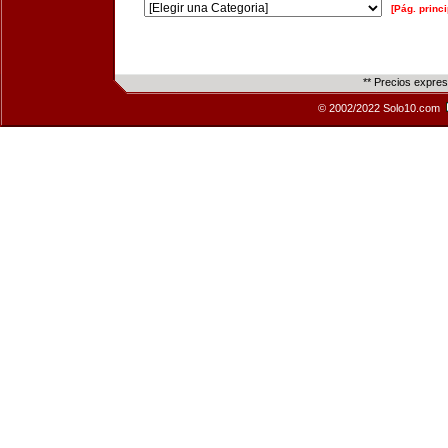
[Pág. princi
** Precios expre
© 2002/2022 Solo10.com