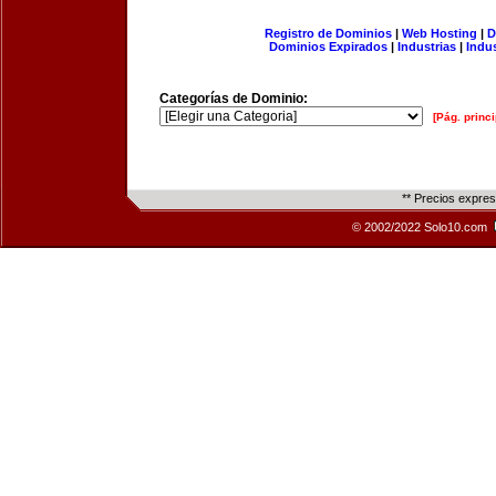
Registro de Dominios
|
Web Hosting
|
D
Dominios Expirados
|
Industrias
|
Indu
Categorías de Dominio:
[Pág. princi
** Precios expre
© 2002/2022 Solo10.com