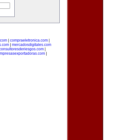
.com
|
compraeletronica.com
|
s.com
|
mercadosdigitales.com
consultoresderiesgos.com
|
mpresasexportadoras.com
|