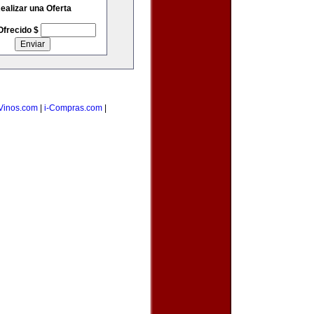
ealizar una Oferta
Ofrecido $
Vinos.com
|
i-Compras.com
|