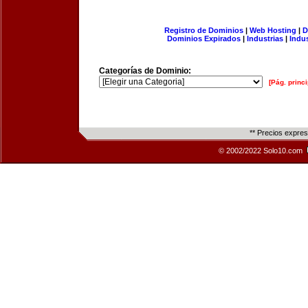
Registro de Dominios
|
Web Hosting
|
D
Dominios Expirados
|
Industrias
|
Indu
Categorías de Dominio:
[Pág. princi
** Precios expre
© 2002/2022 Solo10.com