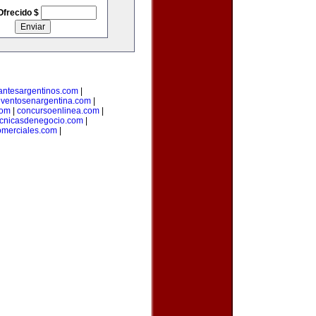
Ofrecido $
antesargentinos.com
|
ventosenargentina.com
|
com
|
concursoenlinea.com
|
ecnicasdenegocio.com
|
omerciales.com
|