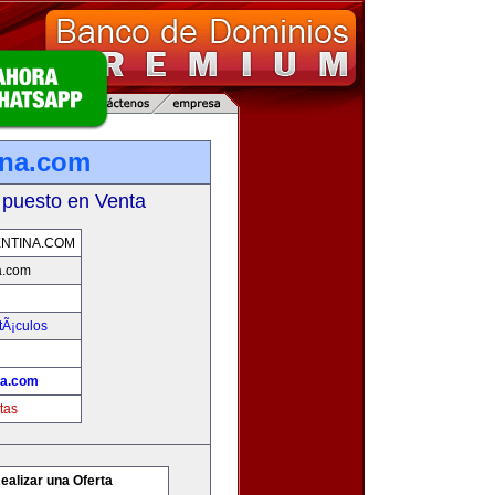
ina.com
 puesto en Venta
NTINA.COM
a.com
tÃ¡culos
na.com
tas
ealizar una Oferta