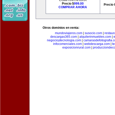
COMPRAR AHORA
Precio $
999.00
Precio 
COMPRAR AHORA
Otros dominios en venta:
mundoviajeros.com
|
susocio.com
|
restaur
descargas365.com
|
alquilerinmuebles.com
|
e
negocioytecnologia.com
|
camarasdefotografia.
infocomerciales.com
|
webdescarga.com
|
t
exposicionrural.com
|
producciondec