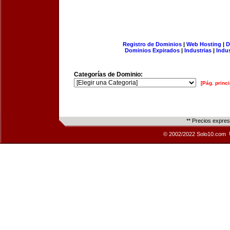
Registro de Dominios
|
Web Hosting
|
D
Dominios Expirados
|
Industrias
|
Indu
Categorías de Dominio:
[Pág. princi
** Precios expre
© 2002/2022 Solo10.com