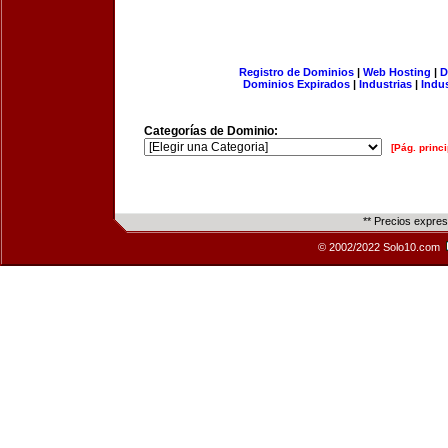
Registro de Dominios
|
Web Hosting
|
D
Dominios Expirados
|
Industrias
|
Indu
Categorías de Dominio:
[Pág. princi
** Precios expre
© 2002/2022 Solo10.com