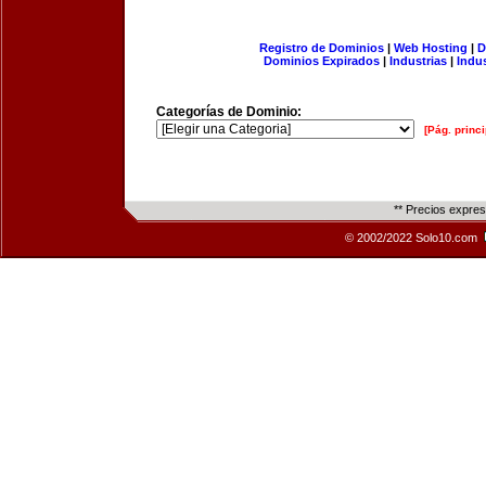
Registro de Dominios
|
Web Hosting
|
D
Dominios Expirados
|
Industrias
|
Indu
Categorías de Dominio:
[Pág. princi
** Precios expre
© 2002/2022 Solo10.com