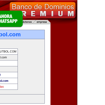
bol.com
UTBOL.COM
l.com
!
ol.com
tas