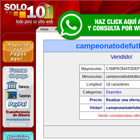
campeonatodefut
Vendido!
Mayusculas:
CAMPEONATODEF
Minusculas:
campeonatodefutbo
Longitud:
18 caracteres
Categorias:
Deportes
Precio:
Realizar una oferta
Visitar!
campeonatodefutb
Serán consideradas ofer