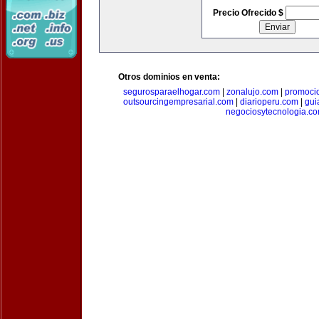
Precio Ofrecido $
Otros dominios en venta:
segurosparaelhogar.com
|
zonalujo.com
|
promoci
outsourcingempresarial.com
|
diarioperu.com
|
gui
negociosytecnologia.c