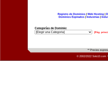
Registro de Dominios
|
Web Hosting
|
D
Dominios Expirados
|
Industrias
|
Indu
Categorías de Dominio:
[Pág. princi
** Precios expre
© 2002/2022 Solo10.com