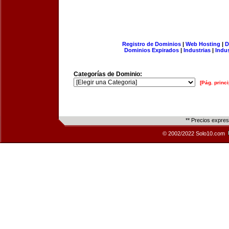
Registro de Dominios
|
Web Hosting
|
D
Dominios Expirados
|
Industrias
|
Indu
Categorías de Dominio:
[Pág. princi
** Precios expre
© 2002/2022 Solo10.com