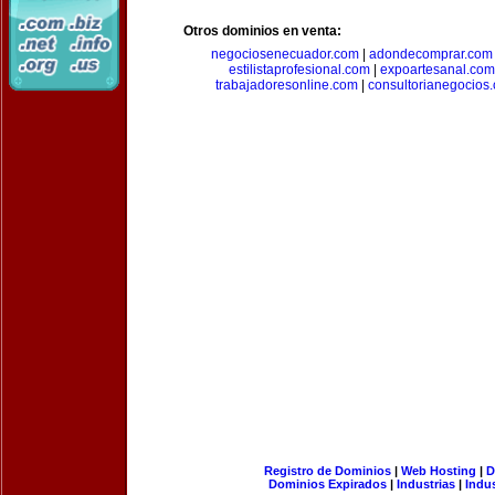
Otros dominios en venta:
negociosenecuador.com
|
adondecomprar.com
estilistaprofesional.com
|
expoartesanal.com
trabajadoresonline.com
|
consultorianegocios
Registro de Dominios
|
Web Hosting
|
D
Dominios Expirados
|
Industrias
|
Indu