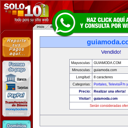
guiamoda.c
Vendido!
Mayusculas:
GUIAMODA.COM
Minusculas:
guiamoda.com
Longitud:
8 caracteres
Categorias:
Portales
,
TelevisiÃ³n 
Precio:
Realizar una oferta!
Visitar!
guiamoda.com
Serán consideradas ofer