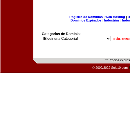
Registro de Dominios
|
Web Hosting
|
D
Dominios Expirados
|
Industrias
|
Indu
Categorías de Dominio:
[Pág. princi
** Precios expre
© 2002/2022 Solo10.com