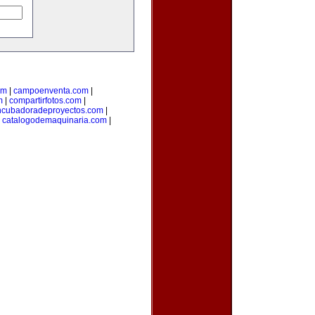
om
|
campoenventa.com
|
m
|
compartirfotos.com
|
ncubadoradeproyectos.com
|
|
catalogodemaquinaria.com
|