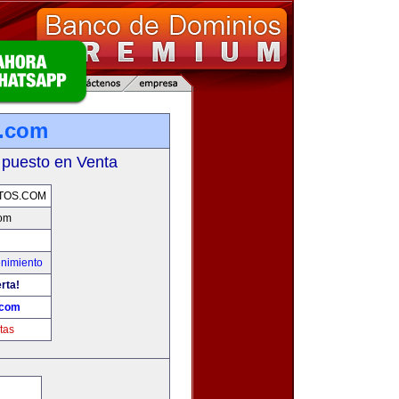
s.com
 puesto en Venta
TOS.COM
com
enimiento
rta!
.com
tas