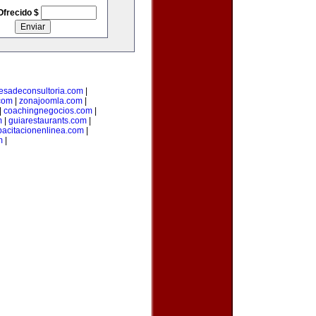
Ofrecido $
esadeconsultoria.com
|
com
|
zonajoomla.com
|
|
coachingnegocios.com
|
m
|
guiarestaurants.com
|
pacitacionenlinea.com
|
m
|