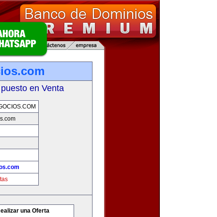
cios.com
 puesto en Venta
GOCIOS.COM
os.com
ios.com
tas
ealizar una Oferta