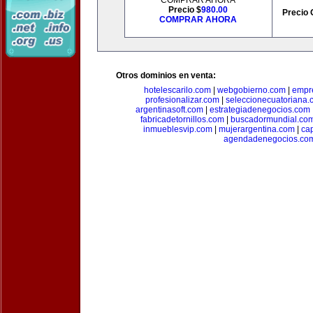
COMPRAR AHORA
Precio $
980.00
Precio 
COMPRAR AHORA
Otros dominios en venta:
hotelescarilo.com
|
webgobierno.com
|
empr
profesionalizar.com
|
seleccionecuatoriana.
argentinasoft.com
|
estrategiadenegocios.com
fabricadetornillos.com
|
buscadormundial.co
inmueblesvip.com
|
mujerargentina.com
|
ca
agendadenegocios.co