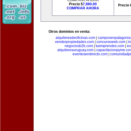
COMPRAR AHORA
Precio $
7,980.00
Precio 
COMPRAR AHORA
Otros dominios en venta:
alquileresdeoficinas.com
|
camposenpatagonia
venderpropiedades.com
|
concursoweb.com
|
i
negociosb2b.com
|
tuemprendes.com
|
ex
alquileresuruguay.com
|
capacitacionpyme.co
eventosendirecto.com
|
comunidadpr