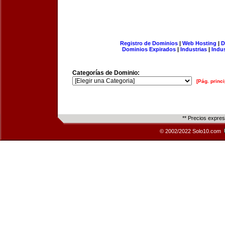
Registro de Dominios
|
Web Hosting
|
D
Dominios Expirados
|
Industrias
|
Indu
Categorías de Dominio:
[Pág. princi
** Precios expre
© 2002/2022 Solo10.com