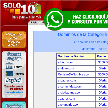
Dominios de la Categoría
42 dominios en esta categ
Mostrando 1 de 42
Nombre de Dominio
Precio
e-Voto.com
$550.0
e-Mujer.com
Ofertar
RegistroDeNombres.com
$600.0
e-padres.com
Ofertar
e-comunidad.com
Ofertar
e-ciudadanos.com
Ofertar
epadres.com
Ofertar
evoluntarios.com
Ofertar