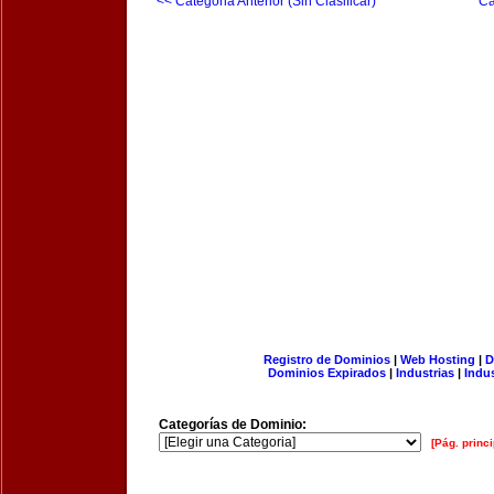
<< Categoria Anterior (Sin Clasificar)
Ca
Registro de Dominios
|
Web Hosting
|
D
Dominios Expirados
|
Industrias
|
Indu
Categorías de Dominio:
[Pág. princi