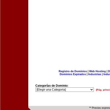
Registro de Dominios
|
Web Hosting
|
D
Dominios Expirados
|
Industrias
|
Indu
Categorías de Dominio:
[Pág. princi
** Precios expre